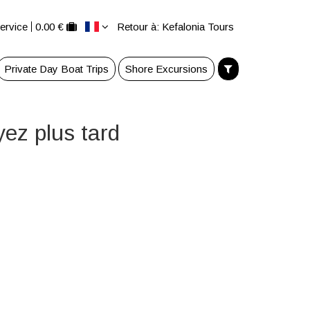
ervice
0.00 €
Retour à: Kefalonia Tours
Private Day Boat Trips
Shore Excursions
ez plus tard